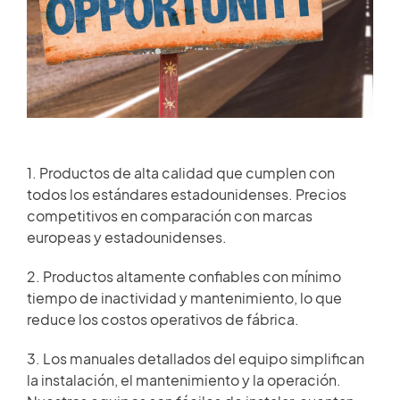
HISTORIAS DE CLIENTES
Miembro de repuestos
SALA DE NOTICIAS
Acceso
VIDEO
ARTÍCULOS TÉCNICOS
1. Productos de alta calidad que cumplen con
×
todos los estándares estadounidenses. Precios
competitivos en comparación con marcas
CARRERA
europeas y estadounidenses.
2. Productos altamente confiables con mínimo
CONTÁCTENOS
tiempo de inactividad y mantenimiento, lo que
reduce los costos operativos de fábrica.
3. Los manuales detallados del equipo simplifican
la instalación, el mantenimiento y la operación.