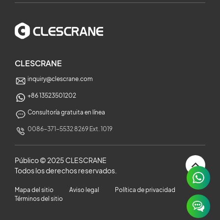
CLESCRANE
inquiry@clescrane.com
+86 13523501202
Consultoría gratuita en línea
0086-371-5532 8269 Ext. 1019
Público © 2025 CLESCRANE
Todos los derechos reservados.
×
Mapa del sitio
Aviso legal
Política de privacidad
Términos del sitio