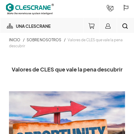
UNA CLESCRANE
INICIO
/
SOBRE NOSOTROS
/
Valores de CLES que vale la pena
NUESTRO NEGOCIO
descubrir
Miembro del negocio de
NUESTRA FÁBRICA
almacenamiento
BUSCAR
Valores de CLES que vale la pena descubrir
Login
CONSULTORÍA DE PROYECTOS
×
SERVICIOS
Consulta de pedido
SOBRE NOSOTROS
Login