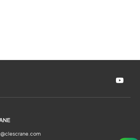
en cualquier momento y en cualquier lugar,
incluidos cronogramas de producción,
manuales de instalación y usuario,
documentos de mantenimiento, códigos de
materiales, esquemas eléctricos y
certificados de prueba.
Acceso
ANE
ry@clescrane.com