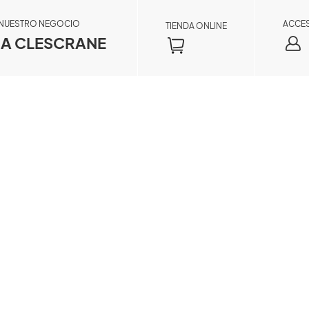
 NUESTRO NEGOCIO
ACCE
TIENDA ONLINE
A CLESCRANE
Consulta de pedido
×
Al registrarse como miembro, podrá acceder
a la información de su pedido en tiempo real,