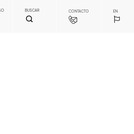
SO
BUSCAR
CONTACTO
EN
BUSCAR
Miembro de repuestos
Al registrarse como miembro, puede acceder
a precios de repuestos y detalles de pedidos