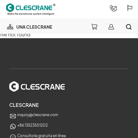
UNA CLESCRANE
file not found
NUESTRO NEGOCIO
×
NUESTRA FÁBRICA
BUSCAR
CONSULTORÍA DE PROYECTOS
×
SERVICIOS
CLESCRANE
inquiry@clescrane.com
SOBRE NOSOTROS
+86 13523501202
Consultoría gratuita en línea