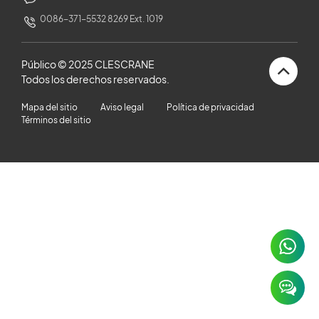
HISTORIAS DE CLIENTES
0086-371-5532 8269 Ext. 1019
SALA DE NOTICIAS
Público © 2025 CLESCRANE
Todos los derechos reservados.
VIDEO
Mapa del sitio
Aviso legal
Política de privacidad
Términos del sitio
ARTÍCULOS TÉCNICOS
CARRERA
CONTÁCTENOS
×