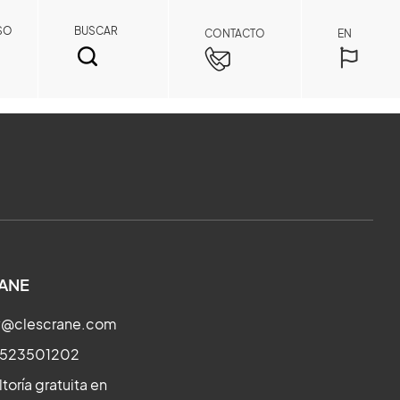
SO
BUSCAR
CONTACTO
EN
BUSCAR
ANE
ry@clescrane.com
3523501202
toría gratuita en