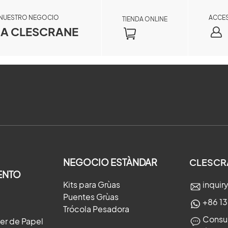
 NUESTRO NEGOCIO
ACCE
TIENDA ONLINE
A CLESCRANE
×
NEGOCIO ESTÀNDAR
CLESCR
ENTO
Kits para Grùas
inqui
×
Puentes Grùas
+86 1
Trócola Pesadora
Consul
ler de Papel